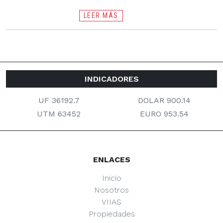
LEER MÁS
INDICADORES
UF 36192.7
DOLAR 900.14
UTM 63452
EURO 953.54
ENLACES
Inicio
Nosotros
VIIAS
Propiedades