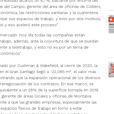
ponibilidad alcanzó un 8,7%, bastante por encima del
e del Campo, gerente del área de oficinas de Colliers,
 económica, las restricciones sanitarias y la cuarentena
izar sus espacios de trabajo, y esto por dos motivos,
io y eso aceleró este proceso".
el mercado. Hoy día todas las compañías están
rabajo, además, ante la coyuntura de que se puedan
ente a teletrabajo, y esto no es por un tema de
conómicos".
ado por Cushman & Wakefield, al cierre de 2020, la
en el Gran Santiago llegó a -22,085 m², el valor más
ostrando que la expansión operacional de los diversos
a renegociación de los contratos. En ese marco, se
quivalente a un 28% de la superficie tomada en 2019.
 gerente de áreas locales y oficinas de Montalva
nte a que las grandes empresas, especialmente las
espacios físicos de trabajo en torno a estar