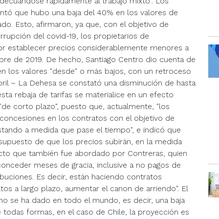
adecuándose rápidamente al trabajo mixto". Los
untó que hubo una baja del 40% en los valores de
do. Esto, afirmaron, ya que, con el objetivo de
irrupción del covid-19, los propietarios de
por establecer precios considerablemente menores a
ubre de 2019. De hecho, Santiago Centro dio cuenta de
n los valores "desde" o más bajos, con un retroceso
oril – La Dehesa se constató una disminución de hasta
a rebaja de tarifas se materialice en un efecto
de corto plazo", puesto que, actualmente, "los
 concesiones en los contratos con el objetivo de
ustando a medida que pase el tiempo", e indicó que
l supuesto de que los precios subirán, en la medida
cto que también fue abordado por Contreras, quien
onceder meses de gracia, inclusive a no pagos de
buciones. Es decir, están haciendo contratos
os a largo plazo, aumentar el canon de arriendo". El
o se ha dado en todo el mundo, es decir, una baja
 todas formas, en el caso de Chile, la proyección es