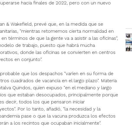
perarse hacia finales de 2022, pero con un nuevo
n & Wakefield, prevé que, en la medida que se
 sanitarias, "mientras retomemos cierta normalidad en
, en términos de que la gente va a asistir a las oficinas",
 modelo de trabajo, puesto que habrá mucha
borativos, donde las oficinas se convierten en centros
yectos en conjunto".
probable que los despachos "varíen en su forma de
os cuadrados de vacancia en el largo plazo". Materia
ntalva Quindos, quien expuso "en el mediano y largo
cios que estaban desocupados, principalmente porque
s decir, todos los que pensaron iniciar
ctos". Por lo tanto, añadió, "la necesidad y la
pandemia pase o que la vacuna produzca los efectos
rán a los recintos que ocupaban inicialmente".