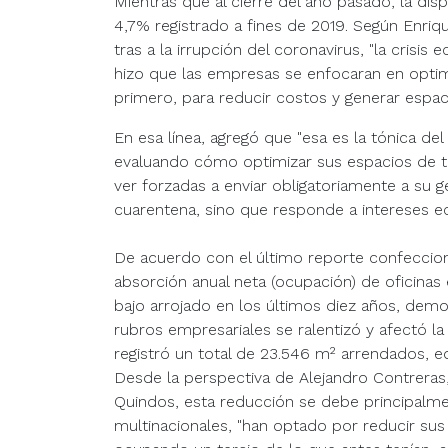
Mientras que al cierre del año pasado, la dis
4,7% registrado a fines de 2019. Según Enriqu
tras a la irrupción del coronavirus, "la crisis
hizo que las empresas se enfocaran en optim
primero, para reducir costos y generar espac
En esa línea, agregó que "esa es la tónica d
evaluando cómo optimizar sus espacios de t
ver forzadas a enviar obligatoriamente a su g
cuarentena, sino que responde a intereses e
De acuerdo con el último reporte confeccion
absorción anual neta (ocupación) de oficinas 
bajo arrojado en los últimos diez años, dem
rubros empresariales se ralentizó y afectó l
registró un total de 23.546 m² arrendados, e
Desde la perspectiva de Alejandro Contreras,
Quindos, esta reducción se debe principalme
multinacionales, "han optado por reducir sus 