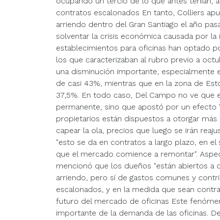
ocupando un tercio de lo que antes tenían, 
contratos escalonados En tanto, Colliers ap
arriendo dentro del Gran Santiago el año pasa
solventar la crisis económica causada por la 
establecimientos para oficinas han optado 
los que caracterizaban al rubro previo a oct
una disminución importante, especialmente e
de casi 43%, mientras que en la zona de Est
37,5%. En todo caso, Del Campo no ve que est
permanente, sino que apostó por un efecto "
propietarios están dispuestos a otorgar más
capear la ola, precios que luego se irán reaj
"esto se da en contratos a largo plazo, en e
que el mercado comience a remontar". Aspe
mencionó que los dueños "están abiertos a c
arriendo, pero sí de gastos comunes y contri
escalonados, y en la medida que sean contrat
futuro del mercado de oficinas Este fenómen
importante de la demanda de las oficinas. De