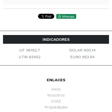
Whatsapp
INDICADORES
UF 36192.7
DOLAR 900.14
UTM 63452
EURO 953.54
ENLACES
Inicio
Nosotros
VIIAS
Propiedades