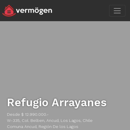
Refugio Arrayanes
Desde $ 12.990.000.-
W-335, Col. Belben, Ancud, Los Lagos, Chile
Comuna Ancud, Región De los Lagos