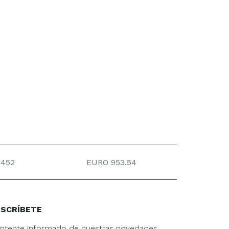
452
EURO 953.54
SCRÍBETE
ntente informado de nuestras novedades