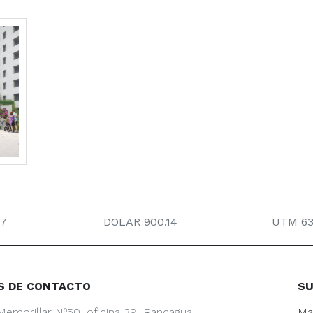
.7
DOLAR 900.14
UTM 63
S DE CONTACTO
SU
Membrillar Nº50, oficina 39, Rancagua.
Ma