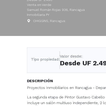
Venta en Verde
Samuel Román Rojas 936, Rancagua
Inmobiliaria PY
OHIGGINS, Rancagua
Valor desde:
Tipo propiedad:
Desde UF 2.4
DESCRIPCIÓN
Proyectos Inmobiliarios en Rancagua - Dep
La segunda etapa de Pintor Gustavo Cabello es
Incluye un salón multiuso independiente, 2 l