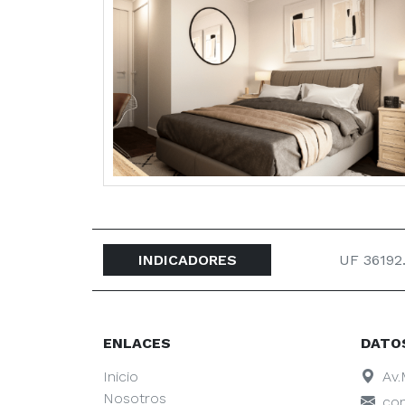
INDICADORES
UF 36192
ENLACES
DATO
Inicio
Av.
Nosotros
co