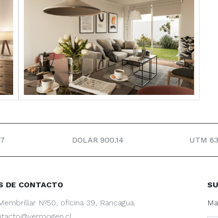
.7
DOLAR 900.14
UTM 63
S DE CONTACTO
SU
Membrillar Nº50, oficina 39, Rancagua.
Ma
ntacto@vermogen.cl