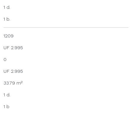
1 d.
1 b.
1209
UF 2.995
0
UF 2.995
33.79 m²
1 d.
1 b