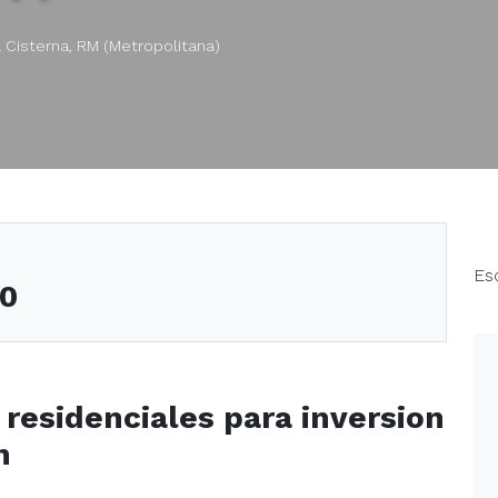
a Cisterna, RM (Metropolitana)
Es
50
 residenciales para inversion
n