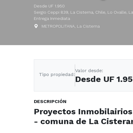
Desde UF 1.950
Sergio Ceppi 839, La Cisterna, Chile, Lo Ovalle, L
Entrega Inmediata
METROPOLITANA, La Cisterna
Valor desde:
Tipo propiedad:
Desde UF 1.9
DESCRIPCIÓN
Proyectos Inmobilairios
- comuna de La Cistera