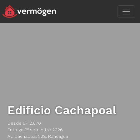
Edificio Cachapoal
Desde UF 2.670
Entrega 2º semestre 2026
Av. Cachapoal 228, Rancagua