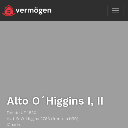
Alto O´Higgins I, II
Desde UF 1.530
Av. L.B. O´Higgins 2768 (frente a HRR)
ICuadra