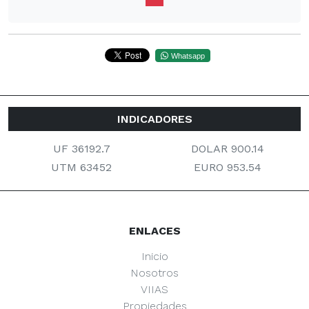
Whatsapp
INDICADORES
UF 36192.7
DOLAR 900.14
UTM 63452
EURO 953.54
ENLACES
Inicio
Nosotros
VIIAS
Propiedades