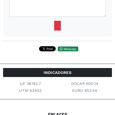
Whatsapp
INDICADORES
UF 36192.7
DOLAR 900.14
UTM 63452
EURO 953.54
ENLACES